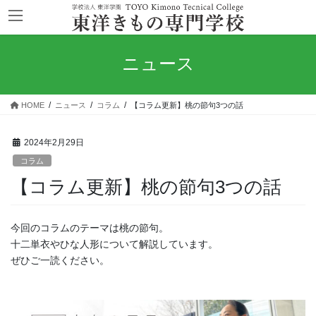
コ
ナ
ン
ビ
テ
ゲ
ン
ー
ニュース
ツ
シ
へ
ョ
ス
ン
HOME
ニュース
コラム
【コラム更新】桃の節句3つの話
キ
に
ッ
移
プ
動
2024年2月29日
コラム
【コラム更新】桃の節句3つの話
今回のコラムのテーマは桃の節句。
十二単衣やひな人形について解説しています。
ぜひご一読ください。